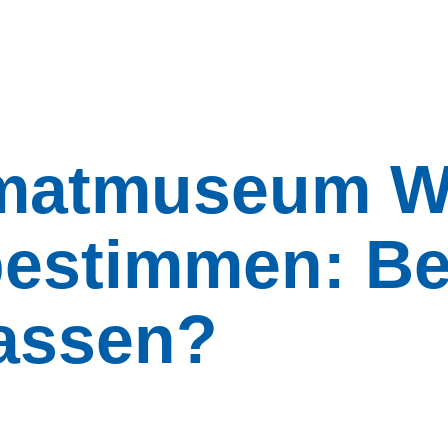
matmuseum W
bestimmen: Be
lassen?