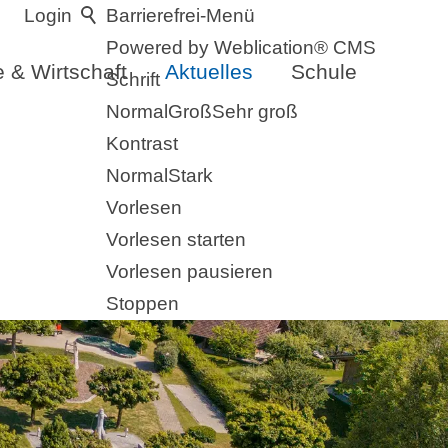
Login
Barrierefrei-Menü
Powered by Weblication® CMS
 & Wirtschaft
Aktuelles
Schule
Schrift
Normal
Groß
Sehr groß
Kontrast
Normal
Stark
Vorlesen
Vorlesen starten
Vorlesen pausieren
Stoppen