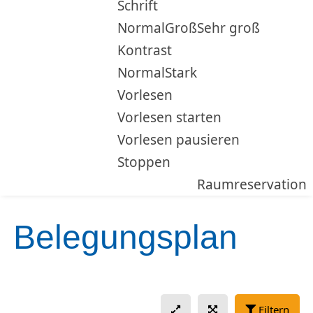
Schrift
Normal
Groß
Sehr groß
Kontrast
Normal
Stark
Vorlesen
Vorlesen starten
Vorlesen pausieren
Stoppen
Raumreservation
Belegungsplan
Ansicht im ganzen 
Vollbild öffn
Filtern