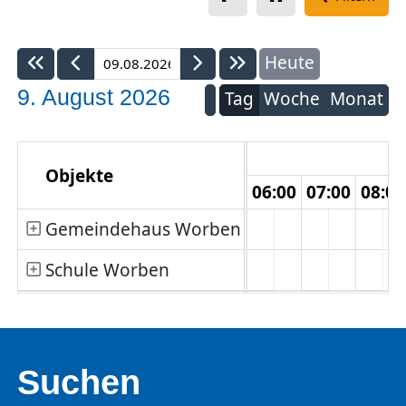
Heute
9. August 2026
Tag
Woche
Monat
Objekte
:00
02:00
03:00
04:00
05:00
06:00
07:00
08:00
Gemeindehaus Worben
Schule Worben
Suchen