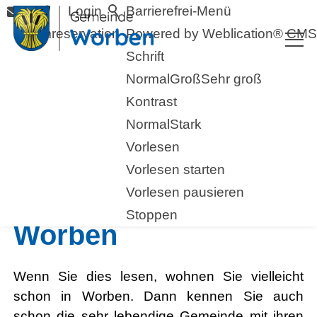
Login
Barrierefrei-Menü
Raumreservation
Powered by Weblication® CMS
Schrift
Normal
Groß
Sehr groß
Kontrast
Normal
Stark
Vorlesen
Vorlesen starten
Vorlesen pausieren
Willkommen in
Stoppen
Worben
Wenn Sie dies lesen, wohnen Sie vielleicht
schon in Worben. Dann kennen Sie auch
schon die sehr lebendige Gemeinde mit ihren