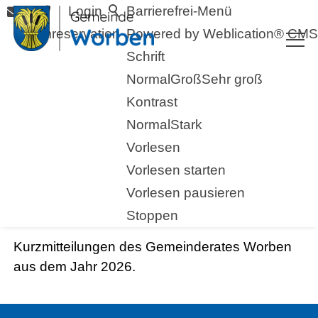
Login
Barrierefrei-Menü
Raumreservation
Powered by Weblication® CMS
Schrift
Normal
Groß
Sehr groß
Kontrast
Normal
Stark
Vorlesen
Vorlesen starten
Vorlesen pausieren
2026
Stoppen
Kurzmitteilungen des Gemeinderates Worben
aus dem Jahr 2026.