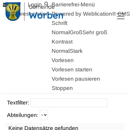
Login
Barrierefrei-Menü
Raumreservation
Powered by Weblication® CMS
Schrift
Normal
Groß
Sehr groß
Kontrast
Normal
Stark
Vorlesen
Vorlesen starten
Vorlesen pausieren
Dienst­leistungen
Stoppen
Textfilter:
Abteilungen:
Keine Datensätze gefunden