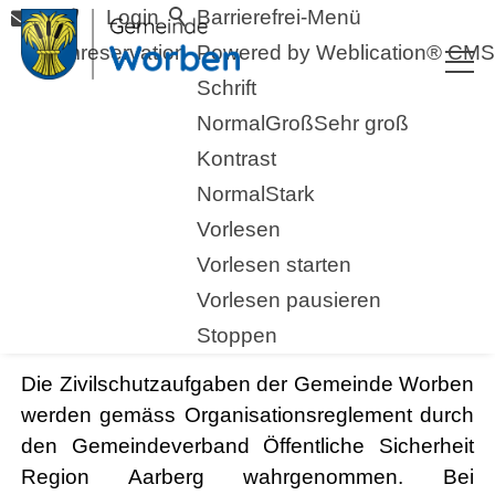
Login
Barrierefrei-Menü
Raumreservation
Powered by Weblication® CMS
Schrift
Normal
Groß
Sehr groß
Kontrast
Normal
Stark
Vorlesen
Vorlesen starten
Vorlesen pausieren
Zivilschutz (GÖS)
Stoppen
Die Zivilschutzaufgaben der Gemeinde Worben
werden gemäss Organisationsreglement durch
den Gemeindeverband Öffentliche Sicherheit
Region Aarberg wahrgenommen. Bei