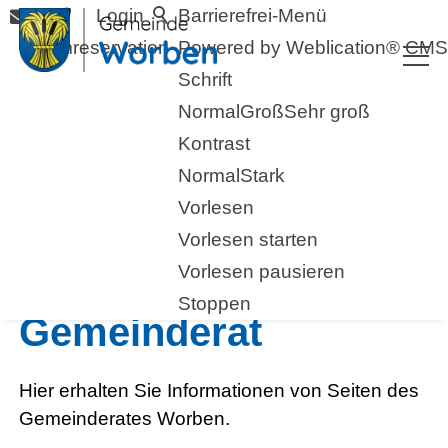
Login
Barrierefrei-Menü
Raumreservation
Powered by Weblication® CMS
Schrift
Normal
Groß
Sehr groß
Kontrast
Normal
Stark
Vorlesen
Vorlesen starten
Vorlesen pausieren
Aus dem
Stoppen
Gemeinderat
Hier erhalten Sie Informationen von Seiten des
Gemeinderates Worben.