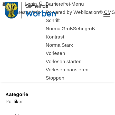
Login
Barrierefrei-Menü
Raumreservation
Powered by Weblication® CMS
Schrift
Normal
Groß
Sehr groß
Kontrast
Normal
Stark
Vorlesen
zurück zur Übersicht
Vorlesen starten
Vorlesen pausieren
Barnetta Ines
Stoppen
Kategorie
Politiker