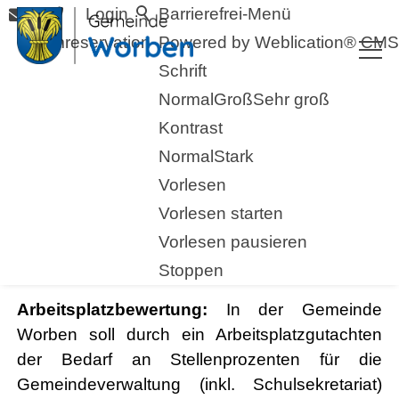
Login
Barrierefrei-Menü
Raumreservation
Powered by Weblication® CMS
Schrift
Normal
Groß
Sehr groß
Kontrast
Normal
Stark
Vorlesen
Vorlesen starten
Vorlesen pausieren
13.02.2024
Stoppen
Arbeitsplatzbewertung:
In der Gemeinde
Worben soll durch ein Arbeitsplatzgutachten
der Bedarf an Stellenprozenten für die
Gemeindeverwaltung (inkl. Schulsekretariat)