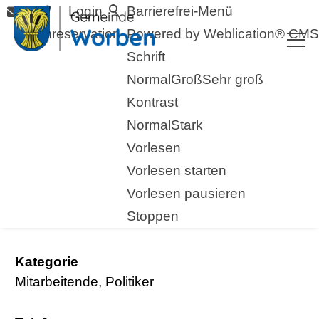
Login
Barrierefrei-Menü
Raumreservation
Powered by Weblication® CMS
Schrift
Normal
Groß
Sehr groß
Kontrast
Normal
Stark
Vorlesen
zurück zur Übersicht
Vorlesen starten
Vorlesen pausieren
von Dach Barbara
Stoppen
Kategorie
Mitarbeitende, Politiker