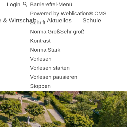
Login
Barrierefrei-Menü
Powered by Weblication® CMS
 & Wirtschaft
Aktuelles
Schule
Schrift
Normal
Groß
Sehr groß
Kontrast
Normal
Stark
Vorlesen
Vorlesen starten
Vorlesen pausieren
Stoppen