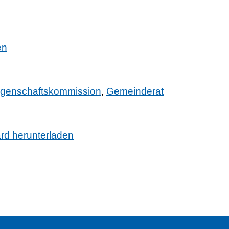
en
egenschaftskommission
,
Gemeinderat
ard herunterladen