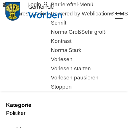
Login
Barrierefrei-Menü
Raumreservation
Powered by Weblication® CMS
Schrift
Normal
Groß
Sehr groß
Kontrast
Normal
Stark
Vorlesen
zurück zur Übersicht
Vorlesen starten
Vorlesen pausieren
Wild Ursula
Stoppen
Kategorie
Politiker