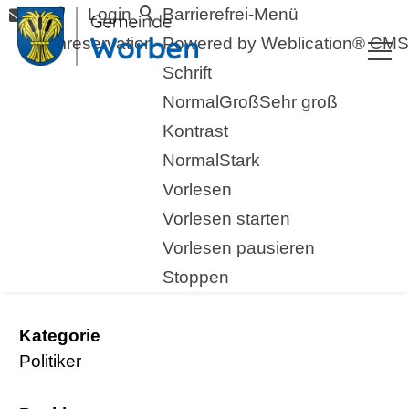
Login
Barrierefrei-Menü
Raumreservation
Powered by Weblication® CMS
Schrift
Normal
Groß
Sehr groß
Kontrast
Normal
Stark
Vorlesen
zurück zur Übersicht
Vorlesen starten
Vorlesen pausieren
Kiener Philemon
Stoppen
Kategorie
Politiker