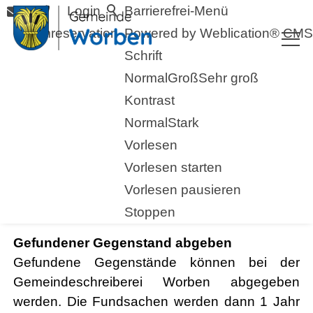
Login
Barrierefrei-Menü
Raumreservation
Powered by Weblication® CMS
Schrift
Normal
Groß
Sehr groß
Kontrast
Normal
Stark
Vorlesen
Vorlesen starten
Vorlesen pausieren
Fundbüro
Stoppen
Gefundener Gegenstand abgeben
Gefundene Gegenstände können bei der
Gemeindeschreiberei Worben abgegeben
werden. Die Fundsachen werden dann 1 Jahr