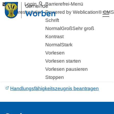
Login
Barrierefrei-Menü
Raumreservation
Powered by Weblication® CMS
Schrift
Normal
Groß
Sehr groß
Kontrast
Normal
Stark
Vorlesen
Vorlesen starten
Vorlesen pausieren
Dokumente/Formulare
Stoppen
Handlungsfähigkeitszeugnis beantragen