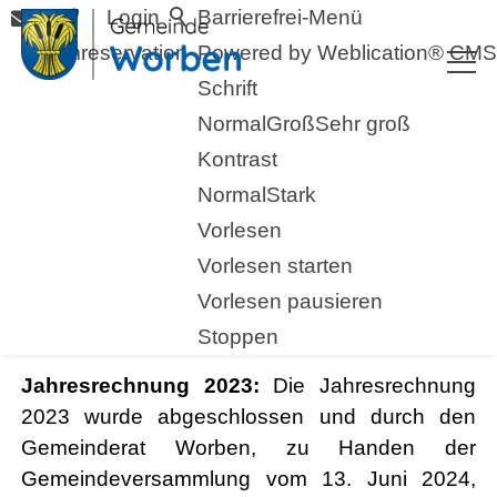
Login
Barrierefrei-Menü
Raumreservation
Powered by Weblication® CMS
Schrift
Normal
Groß
Sehr groß
Kontrast
Normal
Stark
Vorlesen
Vorlesen starten
Vorlesen pausieren
23.04.2024
Stoppen
Jahresrechnung 2023:
Die Jahresrechnung
2023 wurde abgeschlossen und durch den
Gemeinderat Worben, zu Handen der
Gemeindeversammlung vom 13. Juni 2024,