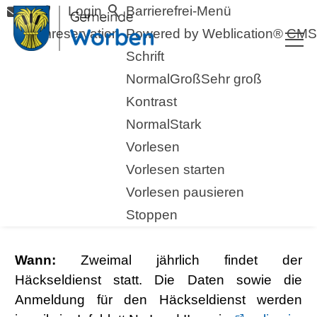
Login
Barrierefrei-Menü
Raumreservation
Powered by Weblication® CMS
Schrift
Normal
Groß
Sehr groß
Kontrast
Normal
Stark
Vorlesen
zurück zur Übersicht
Vorlesen starten
Vorlesen pausieren
Häckseldienst
Stoppen
Wann:
Zweimal jährlich findet der
Häckseldienst statt. Die Daten sowie die
Anmeldung für den Häckseldienst werden