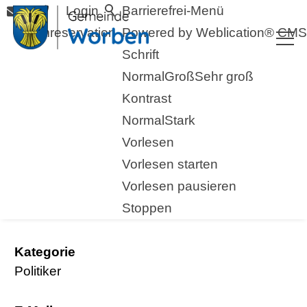
Login
Barrierefrei-Menü
Raumreservation
Powered by Weblication® CMS
Schrift
Normal
Groß
Sehr groß
Kontrast
Normal
Stark
Vorlesen
zurück zur Übersicht
Vorlesen starten
Vorlesen pausieren
Kummer Gerhard
Stoppen
Kategorie
Politiker