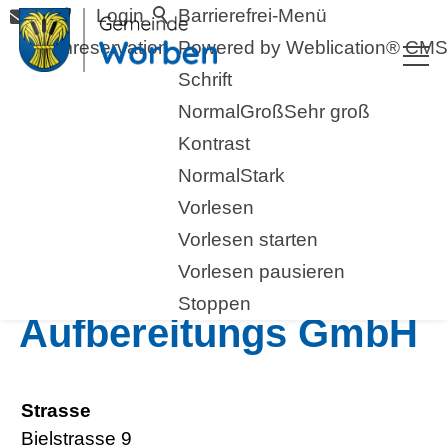
Login
Barrierefrei-Menü
Raumreservation
Powered by Weblication® CMS
Schrift
Normal
Groß
Sehr groß
Kontrast
Normal
Stark
Vorlesen
zurück zur Übersicht
Vorlesen starten
Vorlesen pausieren
AB-Crush
Stoppen
Aufbereitungs GmbH
Strasse
Bielstrasse 9