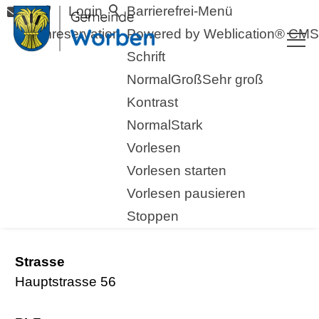
Login
Barrierefrei-Menü
Raumreservation
Powered by Weblication® CMS
Schrift
Normal
Groß
Sehr groß
Kontrast
Normal
Stark
Vorlesen
zurück zur Übersicht
Vorlesen starten
Vorlesen pausieren
Velo- und Mofahandel
Stoppen
Strasse
Hauptstrasse 56