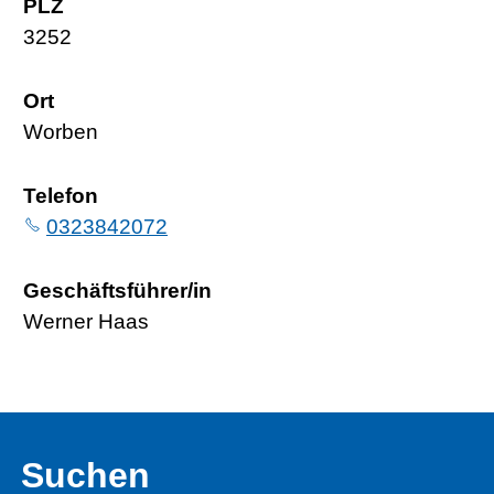
PLZ
3252
Ort
Worben
Telefon
0323842072
Geschäftsführer/in
Werner Haas
Suchen