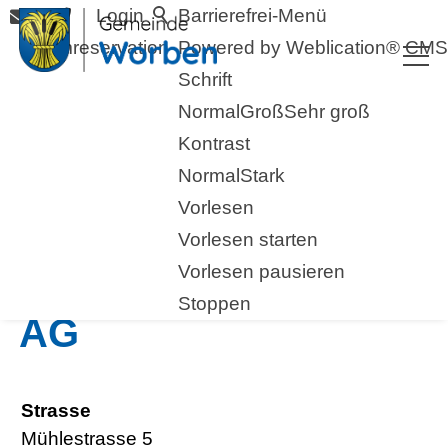
Login
Barrierefrei-Menü
Raumreservation
Powered by Weblication® CMS
Schrift
Normal
Groß
Sehr groß
Kontrast
Normal
Stark
Vorlesen
zurück zur Übersicht
Vorlesen starten
Vorlesen pausieren
Zaunteam Seeland
Stoppen
AG
Strasse
Mühlestrasse 5