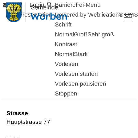
Login
Barrierefrei-Menü
Raumreservation
Powered by Weblication® CMS
Schrift
Normal
Groß
Sehr groß
Kontrast
Normal
Stark
Vorlesen
zurück zur Übersicht
Vorlesen starten
Vorlesen pausieren
KiTa Happy
Stoppen
Strasse
Hauptstrasse 77