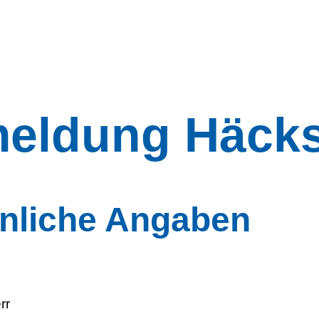
eldung Häcks
nliche Angaben
rr