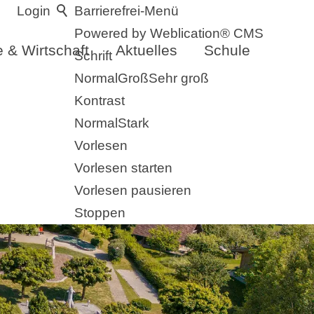
Login
Barrierefrei-Menü
Powered by Weblication® CMS
 & Wirtschaft
Aktuelles
Schule
Schrift
Normal
Groß
Sehr groß
Kontrast
Normal
Stark
Vorlesen
Vorlesen starten
Vorlesen pausieren
Stoppen